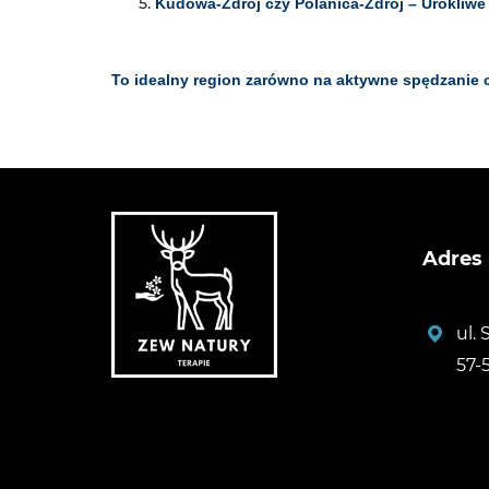
Kudowa-Zdrój czy Polanica-Zdrój – Urokliwe 
To idealny region zarówno na aktywne spędzanie 
Adres
ul.
57-