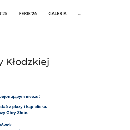
...
'25
FERIE'26
GALERIA
y Kłodzkiej
emocjonującym meczu:
ać z plaży i kąpieliska.
czy Góry Złote.
drówek.