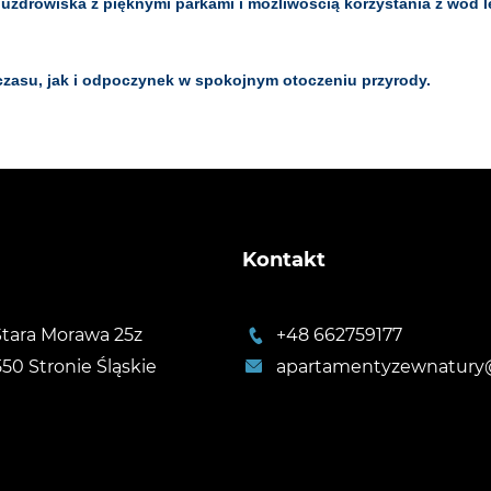
uzdrowiska z pięknymi parkami i możliwością korzystania z wód l
czasu, jak i odpoczynek w spokojnym otoczeniu przyrody.
Kontakt
 Stara Morawa 25z
+48 662759177
550 Stronie Śląskie
apartamentyzewnatury