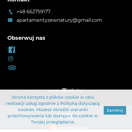
+48 662759177
apartamentyzewnatury@gmail.com
Obserwuj nas
Strona korzysta z plików cookie w celu
realizacji usług zgodnie z
Polityką dotyczącą
cookies
. Możesz określić warunki
Zamknij
przechowywania lub dostępu do cookie w
Twojej przeglądarce.