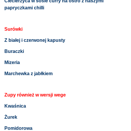
Ciecierzyca w sosie curry na ostro z naszymi
papryczkami chilli
Surówki
Z białej i czerwonej kapusty
Buraczki
Mizeria
Marchewka z jabłkiem
Zupy również w wersji wege
Kwaśnica
Żurek
Pomidorowa