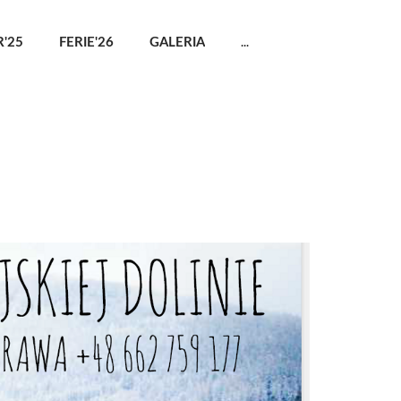
...
'25
FERIE'26
GALERIA