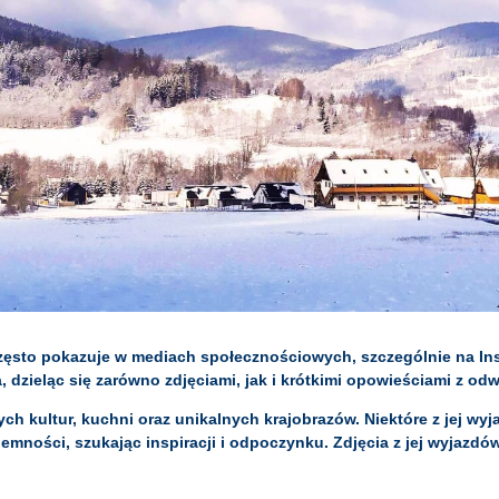
często pokazuje w mediach społecznościowych, szczególnie na In
 dzieląc się zarówno zdjęciami, jak i krótkimi opowieściami z od
ch kultur, kuchni oraz unikalnych krajobrazów. Niektóre z jej wy
emności, szukając inspiracji i odpoczynku. Zdjęcia z jej wyjazdów