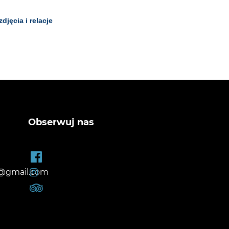
djęcia i relacje
Obserwuj nas
@gmail.com