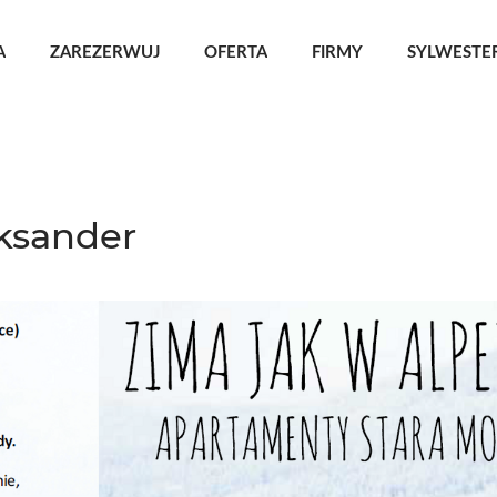
A
ZAREZERWUJ
OFERTA
FIRMY
SYLWESTER
ksander