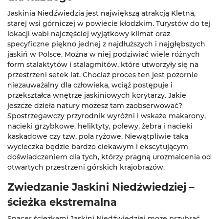
Jaskinia Niedźwiedzia jest największą atrakcją Kletna,
starej wsi górniczej w powiecie kłodzkim. Turystów do tej
lokacji wabi najczęściej wyjątkowy klimat oraz
specyficzne piękno jednej z najdłuższych i najgłębszych
jaskiń w Polsce. Można w niej podziwiać wiele różnych
form stalaktytów i stalagmitów, które utworzyły się na
przestrzeni setek lat. Chociaż proces ten jest pozornie
niezauważalny dla człowieka, wciąż postępuje i
przekształca wnętrze jaskiniowych korytarzy. Jakie
jeszcze dzieła natury możesz tam zaobserwować?
Spostrzegawczy przyrodnik wyróżni i wskaże makarony,
nacieki grzybkowe, heliktyty, polewy, żebra i nacieki
kaskadowe czy tzw. pola ryżowe. Niewątpliwie taka
wycieczka będzie bardzo ciekawym i ekscytującym
doświadczeniem dla tych, którzy pragną urozmaicenia od
otwartych przestrzeni górskich krajobrazów.
Zwiedzanie Jaskini Niedźwiedziej –
ścieżka ekstremalna
Spacer ścieżkami Jaskini Niedźwiedziej może przybrać