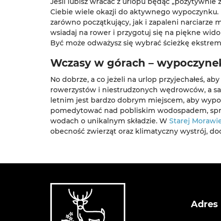
Jeśli lubisz wracać z urlopu będąc „pozytywnie
Ciebie wiele okazji do aktywnego wypoczynku. P
zarówno początkujący, jak i zapaleni narciarze 
wsiadaj na rower i przygotuj się na piękne wid
Być może odważysz się wybrać ścieżkę ekstremalną
Wczasy w górach – wypoczynek
No dobrze, a co jeżeli na urlop przyjechałeś, a
rowerzystów i niestrudzonych wędrowców, a sam
letnim jest bardzo dobrym miejscem, aby wypoc
pomedytować nad pobliskim wodospadem, spraw
wodach o unikalnym składzie. W
Starej Morawi
obecność zwierząt oraz klimatyczny wystrój, docen
Adres