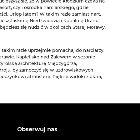
ucieszysz się, że w powiecie kłodzkim czeka na
ort, czyli ośrodka narciarskiego, gdzie
ci. Urlop latem? W takim razie zamiast nart,
iesz Jaskinię Niedźwiedzią i Kopalnię Uranu.
e będziesz się nudzić w okolicach Starej Morawy.
W takim razie uprzejmie pomachaj do narciarzy,
Morawie. Kąpielisko nad Zalewem w sezonie
yrolską architekturę Międzygórza,
roju, by zamoczyć się w uzdrowiskowych
poczynkowi atmosferę. Piękne widoki z okna,
Obserwuj nas