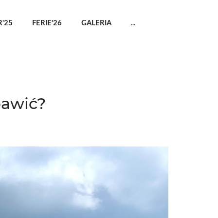
...
'25
FERIE'26
GALERIA
bawić?