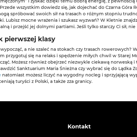
 zmęczonym” i zyskać dzięki temu dobrą energię, z pewnością 
rzede wszystkim dowiedz się, jak dojechać do Czarna Góra Res
mogą spróbować swoich sił na trasach o różnym stopniu trudnoś
oki. Lubisz mocne wrażenia i szukasz wyzwań? W Kletnie znajdz
 i przejść jej dolnymi partiami. Jeśli tylko starczy Ci sił, ni
 pierwszej klasy
by wypocząć, a nie szaleć na stokach czy trasach rowerowych? 
 przygotuj się na relaks i spędzenie miłych chwil w Starej 
ząć. Możesz również obejrzeć niezwykle ciekawą norweską i t
dzić Sanktuarium Maria Śnieżna czy wybrać się do Lądka Zd
e
natomiast możesz liczyć na wygodny nocleg i sprzyjającą wy
iają turyści z Polski, a także zza granicy.
Kontakt