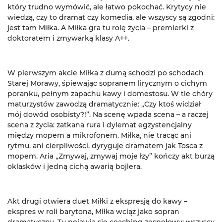
który trudno wymówić, ale łatwo pokochać. Krytycy nie
wiedzą, czy to dramat czy komedia, ale wszyscy są zgodni:
jest tam Miłka. A Miłka gra tu rolę życia – premierki z
doktoratem i zmywarką klasy A++.
W pierwszym akcie Miłka z dumą schodzi po schodach
Starej Morawy, śpiewając sopranem lirycznym o cichym
poranku, pełnym zapachu kawy i domestosu. W tle chóry
maturzystów zawodzą dramatycznie: „Czy ktoś widział
mój dowód osobisty?!”. Na scenę wpada scena – a raczej
scena z życia: zatkana rura i dylemat egzystencjalny
między mopem a mikrofonem. Miłka, nie tracąc ani
rytmu, ani cierpliwości, dyryguje dramatem jak Tosca z
mopem. Aria „Zmywaj, zmywaj moje łzy” kończy akt burzą
oklasków i jedną cichą awarią bojlera.
Akt drugi otwiera duet Miłki z ekspresją do kawy –
ekspres w roli barytona, Miłka wciąż jako sopran