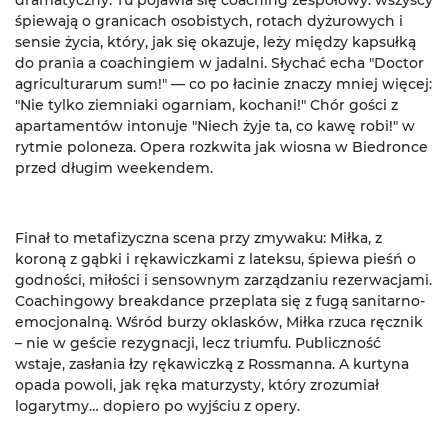
dramatyczny. Tu pojawia się coaching zespołowy: wszyscy
śpiewają o granicach osobistych, rotach dyżurowych i
sensie życia, który, jak się okazuje, leży między kapsułką
do prania a coachingiem w jadalni. Słychać echa "Doctor
agriculturarum sum!" — co po łacinie znaczy mniej więcej:
"Nie tylko ziemniaki ogarniam, kochani!" Chór gości z
apartamentów intonuje "Niech żyje ta, co kawę robi!" w
rytmie poloneza. Opera rozkwita jak wiosna w Biedronce
przed długim weekendem.
Finał to metafizyczna scena przy zmywaku: Miłka, z
koroną z gąbki i rękawiczkami z lateksu, śpiewa pieśń o
godności, miłości i sensownym zarządzaniu rezerwacjami.
Coachingowy breakdance przeplata się z fugą sanitarno-
emocjonalną. Wśród burzy oklasków, Miłka rzuca ręcznik
– nie w geście rezygnacji, lecz triumfu. Publiczność
wstaje, zasłania łzy rękawiczką z Rossmanna. A kurtyna
opada powoli, jak ręka maturzysty, który zrozumiał
logarytmy… dopiero po wyjściu z opery.