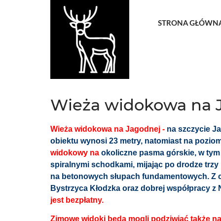
STRONA GŁÓWN
Wieża widokowa na J
Wieża widokowa na Jagodnej -
na szczycie Ja
obiektu wynosi 23 metry, natomiast na poziom
widokowy na
okoliczne pasma górskie, w tym
spiralnymi schodkami, mijając po drodze trz
na betonowych słupach fundamentowych. Z cał
Bystrzyca Kłodzka oraz dobrej współpracy z
jest bezpłatny.
Zimowe widoki będą mogli podziwiać także na