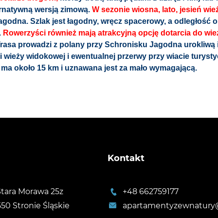
ternatywną wersją zimową.
W sezonie wiosna, lato, jesień wie
agodna. Szlak jest łagodny, wręcz spacerowy, a odległość o
.
Rowerzyści również mają atrakcyjną opcję dotarcia do wie
Trasa prowadzi z polany przy Schronisku Jagodna urokliwą 
ieży widokowej i ewentualnej przerwy przy wiacie turystyc
 ma około 15 km i uznawana jest za mało wymagającą.
Kontakt
 Stara Morawa 25z
+48 662759177
550 Stronie Śląskie
apartamentyzewnatury