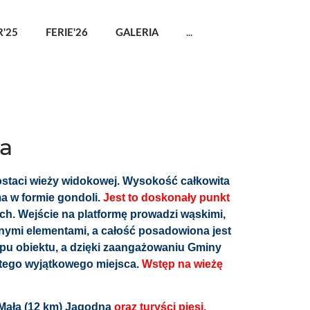
...
'25
FERIE'26
GALERIA
ka
ostaci wieży widokowej. Wysokość całkowita
ma w formie gondoli.
Jest to doskonały punkt
h. Wejście na platformę prowadzi wąskimi,
anymi elementami, a całość posadowiona jest
pu obiektu, a dzięki zaangażowaniu Gminy
 tego wyjątkowego miejsca.
Wstęp na wieżę
b Mała (12 km) Jagodna
oraz turyści piesi,