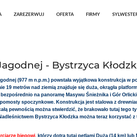
A
ZAREZERWUJ
OFERTA
FIRMY
SYLWESTER
agodnej - Bystrzyca Kłodz
godnej (977 m n.p.m.) powstała wyjątkowa konstrukcja w p
ie 19 metrów nad ziemią znajduje się duża, okrągła platfor
 bezpośrednio na panoramę Masywu Śnieżnika i Gór Orlickic
y pomosty spoczynkowe. Konstrukcja jest stalowa z drewni
ą pewnością można stwierdzić, że brakowało tutaj tego ty
 Nadleśnictwem Bystrzyca Kłodzka można teraz korzystać z
rciarze biegowi,
którzy dotrą tutaj pętlami Duża (14 km) lu