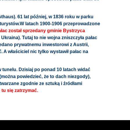
thaus). 61 lat później, w 1836 roku w parku
i turystów.W latach 1900-1906 przeprowadzone
łac został sprzedany gminie Bystrzyca
raina). Tutaj to nie wojna zniszczyła pałac
rzedano prywatnemu inwestorowi z Austrii,
. A właściciel nic tylko wystawił pałac na
 tunelu. Dzisiaj po ponad 10 latach widać
 (można powiedzieć, że to dach niezgody),
twarzane zgodnie ze sztuką i źródłami
o tu się zatrzymać.