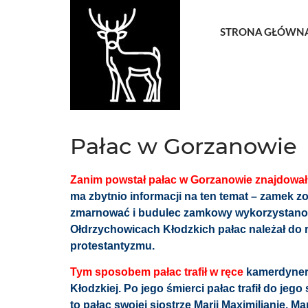
STRONA GŁÓWN
Pałac w Gorzanowie
Zanim powstał pałac w Gorzanowie znajdował
ma zbytnio informacji na ten temat – zamek z
zmarnować i budulec zamkowy wykorzystano
Ołdrzychowicach Kłodzkich pałac należał do r
protestantyzmu.
Tym sposobem pałac trafił w ręce
kamerdynera
Kłodzkiej. Po jego śmierci pałac trafił do jeg
to pałac swojej siostrze Marii Maximilianie. 