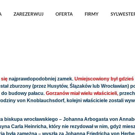
A
ZAREZERWUJ
OFERTA
FIRMY
SYLWESTER
 się
najprawdopodobniej zamek.
Umiejscowiony był gdzieś
ostał zburzony (przez Husytów, Ślązaków lub Wrocławian) p
 do budowy pałacu.
Gorzanów miał wielu właścicieli,
przecho
odziny von Knoblauchsdorf, kolejni właściciele zostali wy
 biskupa wrocławskiego – Johanna Arbogasta von Annabe
o syna Carla Heinricha, który nie rezydował w nim, gdyż mies
Maria była zamężna – wyszła za Johanna Friedricha von Herbe