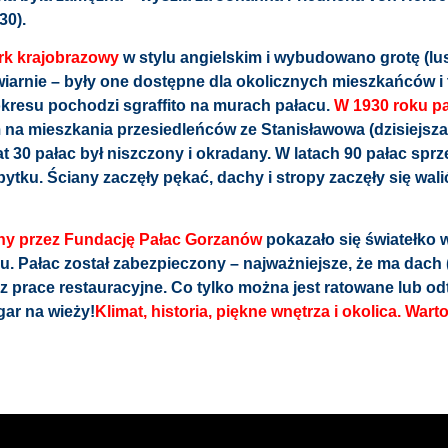
30).
rk krajobrazowy
w stylu angielskim i wybudowano grotę (lus
iarnie – były one dostępne dla okolicznych mieszkańców 
okresu pochodzi sgraffito na murach pałacu.
W 1930 roku pa
 mieszkania przesiedleńców ze Stanisławowa (dzisiejsza Uk
at 30 pałac był niszczony i okradany. W latach 90 pałac sp
bytku. Ściany zaczęły pękać, dachy i stropy zaczęły się walić
ony przez Fundację Pałac Gorzanów
pokazało się światełko w
u. Pałac został zabezpieczony – najważniejsze, że ma dach
 prace restauracyjne. Co tylko można jest ratowane lub od
gar na wieży!
Klimat, historia, piękne wnętrza i okolica. Wart