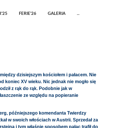
...
'25
FERIE'26
GALERIA
między dzisiejszym kościołem i pałacem. Nie
od koniec XV wieku. Nic jednak nie mogło się
dził z rąk do rąk. Podobnie jak w
właszczenie ze względu na popieranie
rg, późniejszego komendanta Twierdzy
zkał w swoich włościach w Austrii. Sprzedał za
rsteina i tym właśnie sposobem pałac trafił do