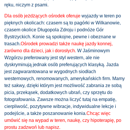
ręku, niczym z psami.
Dla osób jeżdżących ośrodek oferuje
wyjazdy w teren po
pięknych okolicach: czasem są to pagórki w Wilkanowie,
czasem okolice Długopola Zdroju i podnóże Gór
Bystrzyckich. Konie są spokojne, pewne i obeznane w
trasach.
Ośrodek p
rowadzi także naukę jazdy konnej,
zarówno dla dzieci, jak i dorosłych.
W Jaśminowym
Wzgórzu preferowany jest styl western, ale nie
dyskryminują jednak osób preferujących klasyką.
Jazda
jest zagwarantowana w wygodnych siodłach
westernowych, renomowanych, amerykańskich firm. Mamy
też sakwy, dzięki którym jest możliwość zabrania ze sobą
picia, przekąsek, dodatkowych ubrań, czy sprzętu do
fotografowania.
Zawsze można liczyć tutaj na empatię,
cierpliwość, pozytywne wibracje, indywidualne lekcje i
podejście, a także poszanowanie konia.
Chcąc więc
umówić się na wypad w teren, naukę, czy hipoterapię, po
prostu zadzwoń lub napisz.