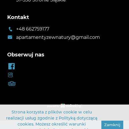
Kontakt
+48 662759177
apartamentyzewnatury@gmail.com
Obserwuj nas
Strona korzysta z plików cookie w celu
realizacji usług zgodnie z
Polityką dotyczącą
cookies
. Możesz określić warunki
Zamknij